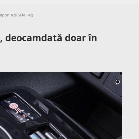
aponia și SUA (46)
t, deocamdată doar în