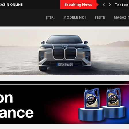
Breaking News
AZIN ONLINE
Test co
ȘTIRI
MODELE NOI
TESTE
MAGAZI