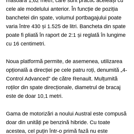
măsoară 1,62 metri, care sunt practic aceleași cu
cele ale modelului anterior. În funcție de poziția
banchetei din spate, volumul portbagajului poate
varia între 430 și 1.525 de litri. Bancheta din spate
poate fi pliată în raport de 2:1 și reglată în lungime
cu 16 centimetri.
Noua platformă permite, de asemenea, utilizarea
opțională a direcției pe cele patru roți, denumită „4-
Control Advanced” de către Renault. Mulțumită
roților din spate direcționale, diametrul de bracaj
este de doar 10,1 metri.
Gama de motorizări a noului Austral este compusă
doar din unități pe benzină hibride. Cu toate
acestea, cel puțin într-o primă fază nu este