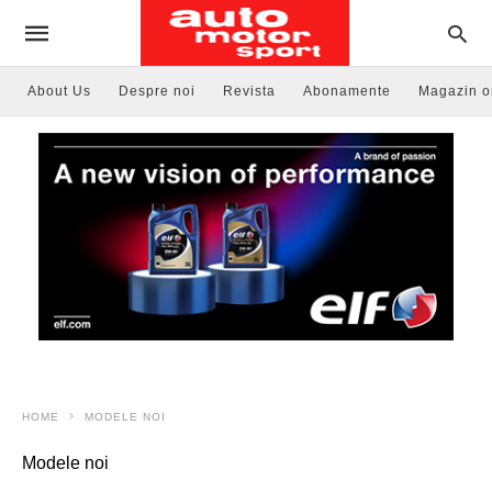
About Us
Despre noi
Revista
Abonamente
Magazin o
HOME
MODELE NOI
Modele noi