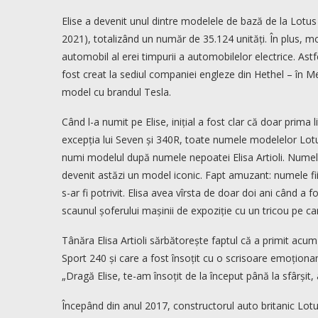
Elise a devenit unul dintre modelele de bază de la Lotus 
2021), totalizând un număr de 35.124 unități. În plus, m
automobil al erei timpurii a automobilelor electrice. Ast
fost creat la sediul companiei engleze din Hethel – în Men
model cu brandul Tesla.
Când l-a numit pe Elise, inițial a fost clar că doar prima l
excepția lui Seven și 340R, toate numele modelelor Lotus
numi modelul după numele nepoatei Elisa Artioli. Numele
devenit astăzi un model iconic. Fapt amuzant: numele fiic
s-ar fi potrivit. Elisa avea vîrsta de doar doi ani când 
scaunul șoferului mașinii de expoziție cu un tricou pe care
Tânăra Elisa Artioli sărbătorește faptul că a primit acu
Sport 240 și care a fost însoțit cu o scrisoare emoționan
„Dragă Elise, te-am însoțit de la început până la sfârșit,
Începând din anul 2017, constructorul auto britanic Lotu