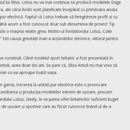
azul lui Elise, Lotus nu va mai continua să producă modelele Exige
, ale cărui livrări sunt planificate începând cu primăvara anului
ur electrică. Faptul că Lotus trebuie să înregistreze profit și cu
e până acum a fost cunoscut doar sub denumirea de proiect Tip
ste o mașină relativ grea. Motto-ul fondatorului Lotus, Colin
 Din cauza greutății mari a acționărilor electrice, viitorul pentru
ise construit. Când modelul sport britanic a fost prezentată în
oli, avea doar doi ani. Se pare că, Elisa Artioli nu mai vrea să
ran cu ea aproape toată viața.
n gamă, trecerea la unități pur electrice este o provocare
ezvoltarea și producția modelelor extrem de ușoare, precum
dului Lotus, Geely, le va putea oferi britanicilor suficient buget
t de ușoare și sportive care au făcut cunoscut brand-ul de-a