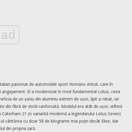
ad
italian pasionat de automobile sport Romano Artioli, care în
 și angajament. El a modernizat în mod fundamental Lotus, ceea
eficia de un șasiu din aluminiu extrem de ușor, lipit și nituit, iar
ate din fibră de sticlă ranforsată. Modelul era atât de ușor, ieftină
um Caterham 21 (o variantă modernă a legendarului Lotus Seven)
ul cântărea cu doar 58 de kilograme mai puțin decât Elise, dar
ul din propria țară.