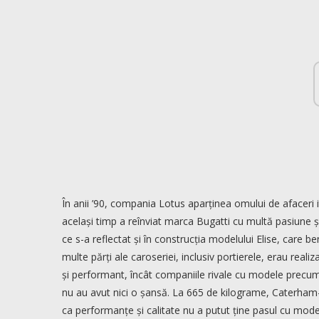
În anii ’90, compania Lotus aparținea omului de afaceri 
același timp a reînviat marca Bugatti cu multă pasiune
ce s-a reflectat și în construcția modelului Elise, care ben
multe părți ale caroseriei, inclusiv portierele, erau realiz
și performant, încât companiile rivale cu modele prec
nu au avut nici o șansă. La 665 de kilograme, Caterham-
ca performanțe și calitate nu a putut ține pasul cu model