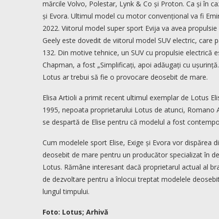
mărcile Volvo, Polestar, Lynk & Co și Proton. Ca și în c
și Evora. Ultimul model cu motor convențional va fi Emira
2022. Viitorul model super sport Evija va avea propulsie p
Geely este dovedit de viitorul model SUV electric, car
132. Din motive tehnice, un SUV cu propulsie electrică e
Chapman, a fost „Simplificați, apoi adăugați cu ușurință.”
Lotus ar trebui să fie o provocare deosebit de mare.
Elisa Artioli a primit recent ultimul exemplar de Lotus El
1995, nepoata proprietarului Lotus de atunci, Romano Arti
se despartă de Elise pentru că modelul a fost contempo
Cum modelele sport Elise, Exige și Evora vor dispărea di
deosebit de mare pentru un producător specializat în d
Lotus. Rămâne interesant dacă proprietarul actual al bran
de dezvoltare pentru a înlocui treptat modelele deosebi
lungul timpului.
Foto: Lotus;
Arhivă