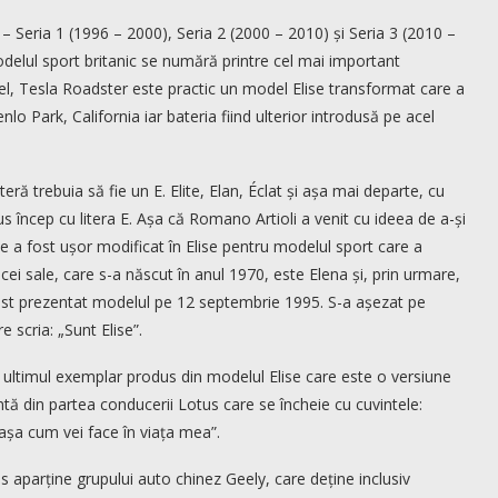
– Seria 1 (1996 – 2000), Seria 2 (2000 – 2010) și Seria 3 (2010 –
odelul sport britanic se numără printre cel mai important
fel, Tesla Roadster este practic un model Elise transformat care a
lo Park, California iar bateria fiind ulterior introdusă pe acel
iteră trebuia să fie un E. Elite, Elan, Éclat și așa mai departe, cu
 încep cu litera E. Așa că Romano Artioli a venit cu ideea de a-și
 a fost ușor modificat în Elise pentru modelul sport care a
ei sale, care s-a născut în anul 1970, este Elena și, prin urmare,
a fost prezentat modelul pe 12 septembrie 1995. S-a așezat pe
 scria: „Sunt Elise”.
m ultimul exemplar produs din modelul Elise care este o versiune
tă din partea conducerii Lotus care se încheie cu cuvintele:
 așa cum vei face în viața mea”.
s aparține grupului auto chinez Geely, care deține inclusiv