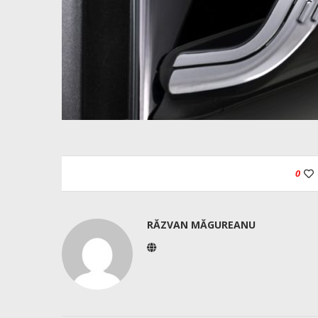
0
RĂZVAN MĂGUREANU