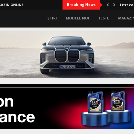
Breaking News
AZIN ONLINE
Test co
ȘTIRI
MODELE NOI
TESTE
MAGAZI