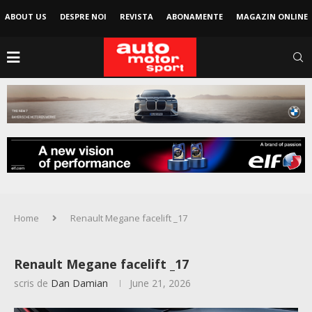
ABOUT US
DESPRE NOI
REVISTA
ABONAMENTE
MAGAZIN ONLINE
Home
Renault Megane facelift _17
Renault Megane facelift _17
scris de
Dan Damian
June 21, 2026