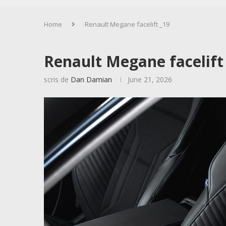
Home
Renault Megane facelift _19
Renault Megane facelift
scris de
Dan Damian
June 21, 2026