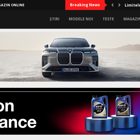
Breaking News
AZIN ONLINE
Limitel
ȘTIRI
MODELE NOI
TESTE
MAGAZI