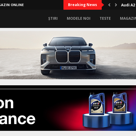
Breaking News
AZIN ONLINE
Cum îți
ȘTIRI
MODELE NOI
TESTE
MAGAZI