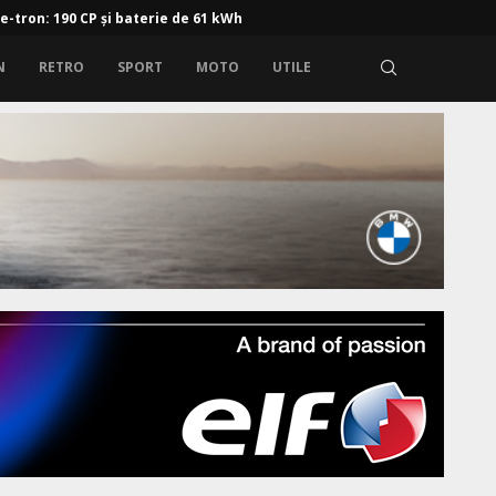
 pregătești mașina pentru un drum lung: curățenie, confort...
N
RETRO
SPORT
MOTO
UTILE