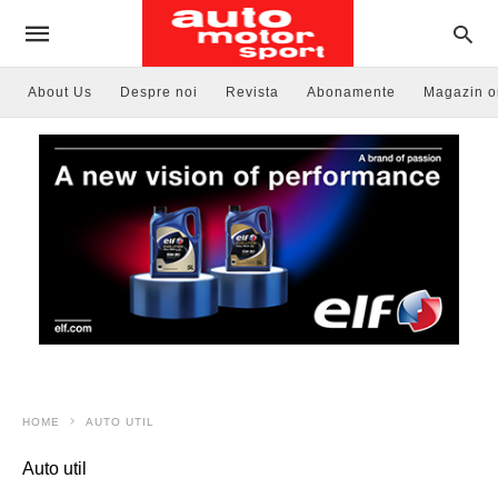
About Us
Despre noi
Revista
Abonamente
Magazin o
HOME
AUTO UTIL
Auto util