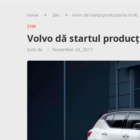
Home
Știri
Volvo dă startul producției lui XC40
ȘTIRI
Volvo dă startul producț
scris de
November 23, 2017