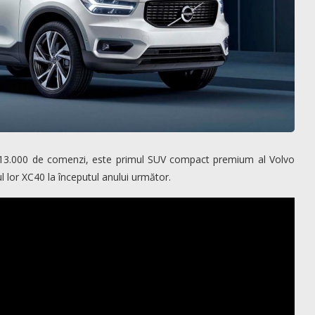
 13.000 de comenzi, este primul SUV compact premium al Volvo
iul lor XC40 la începutul anului următor.