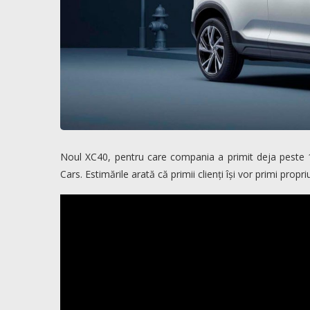
Noul XC40, pentru care compania a primit deja peste
Cars. Estimările arată că primii clienți își vor primi propr