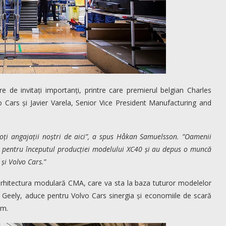
de invitați importanți, printre care premierul belgian Charles
 Cars și Javier Varela, Senior Vice President Manufacturing and
oți angajații noștri de aici”, a spus Håkan Samuelsson. ”Oamenii
cii pentru începutul producției modelului XC40 și au depus o muncă
 și Volvo Cars.
”
rhitectura modulară CMA, care va sta la baza tuturor modelelor
u Geely, aduce pentru Volvo Cars sinergia și economiile de scară
um.