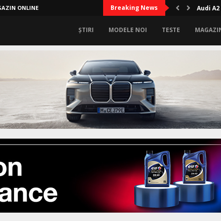
Breaking News
AZIN ONLINE
Audi A2
ȘTIRI
MODELE NOI
TESTE
MAGAZI