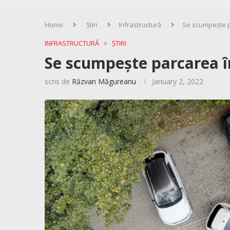
Home
Știri
Infrastructură
Se scumpește pa
INFRASTRUCTURĂ
ȘTIRI
Se scumpește parcarea în
scris de
Răzvan Măgureanu
January 2, 2022