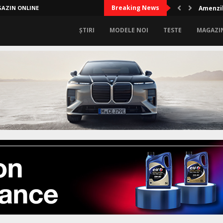
Breaking News
AZIN ONLINE
Amenzil
ȘTIRI
MODELE NOI
TESTE
MAGAZI