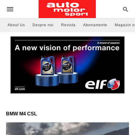
About Us
Despre noi
Revista
Abonamente
Magazin o
BMW M4 CSL