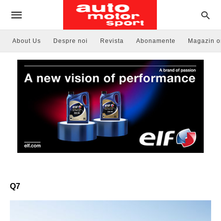
About Us
Despre noi
Revista
Abonamente
Magazin o
Q7