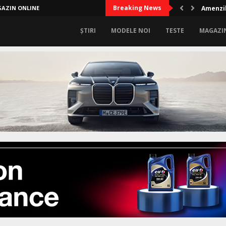
Breaking News
AZIN ONLINE
Amenzil
ȘTIRI
MODELE NOI
TESTE
MAGAZI