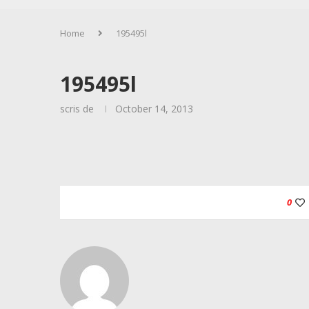
Home
195495l
195495l
scris de
October 14, 2013
0