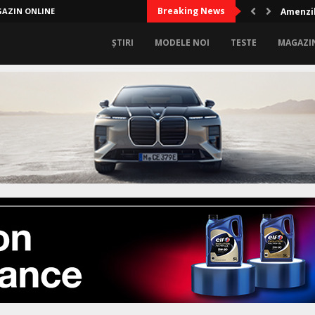
Breaking News
AZIN ONLINE
Amenzil
ȘTIRI
MODELE NOI
TESTE
MAGAZI