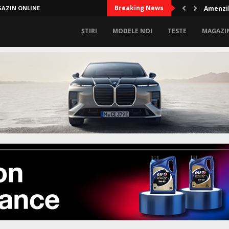
Breaking News
AZIN ONLINE
Amenzil
ȘTIRI
MODELE NOI
TESTE
MAGAZI