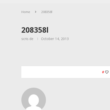
Home
208358l
208358l
scris de
October 14, 2013
0