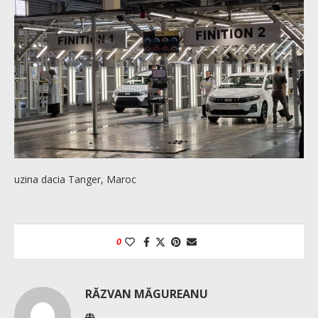
uzina dacia Tanger, Maroc
0
RĂZVAN MĂGUREANU