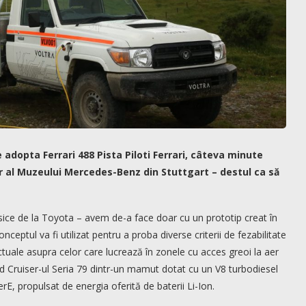
e adopta Ferrari 488 Pista Piloti Ferrari, câteva minute
ur al Muzeului Mercedes-Benz din Stuttgart – destul ca să
sice de la Toyota – avem de-a face doar cu un prototip creat în
ceptul va fi utilizat pentru a proba diverse criterii de fezabilitate
ctuale asupra celor care lucrează în zonele cu acces greoi la aer
d Cruiser-ul Seria 79 dintr-un mamut dotat cu un V8 turbodiesel
erE, propulsat de energia oferită de baterii Li-Ion.