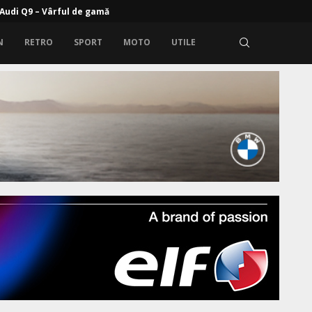
rem: Zeekr 9X cu propulsie electrică și range extender
N
RETRO
SPORT
MOTO
UTILE