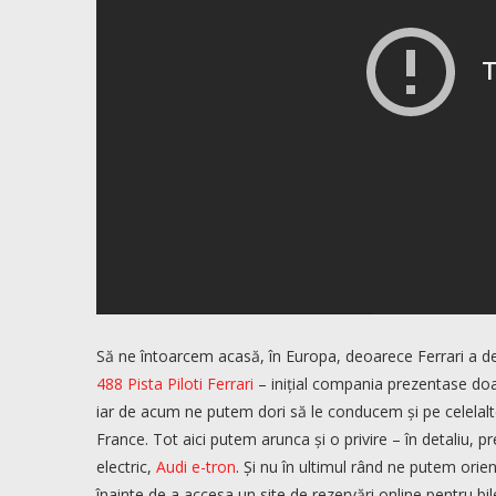
Să ne întoarcem acasă, în Europa, deoarece Ferrari a dec
488 Pista Piloti Ferrari
– inițial compania prezentase doa
iar de acum ne putem dori să le conducem și pe celelal
France. Tot aici putem arunca și o privire – în detaliu, 
electric,
Audi e-tron
. Și nu în ultimul rând ne putem or
înainte de a accesa un site de rezervări online pentru bile