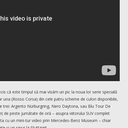
is că este timpul să mai visăm un pic la noua lor serie specială
r una (Rosso Corsa) din cele patru scheme de culori disponibile,
te trei: Argento Nürburgring, Nero Daytona, sau Blu Tour De
preț de peste jumătate de oră – asupra viitorului SUV complet
ienta cu un mini-tur video prin Mercedes-Benz Museum – chiar
te și un sejur la Stuttgart.