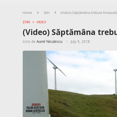
Home
Știri
(Video) Săptămâna trebuie început
ȘTIRI
VIDEO
(Video) Săptămâna trebu
scris de
Aurel Niculescu
July 9, 2018