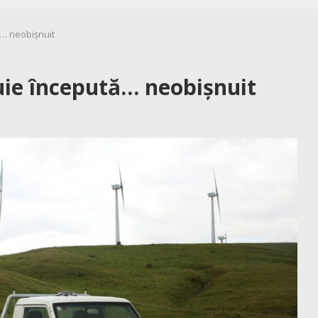
ă… neobișnuit
ie începută… neobișnuit