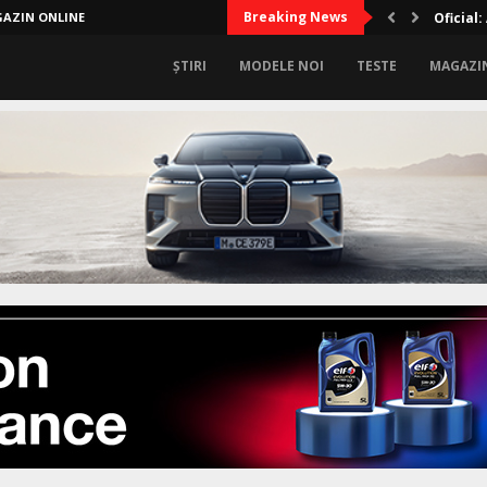
Breaking News
AZIN ONLINE
Lux sup
ȘTIRI
MODELE NOI
TESTE
MAGAZI