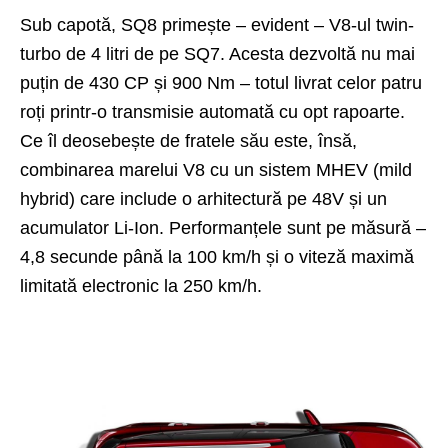
Sub capotă, SQ8 primește – evident – V8-ul twin-
turbo de 4 litri de pe SQ7. Acesta dezvoltă nu mai
puțin de 430 CP și 900 Nm – totul livrat celor patru
roți printr-o transmisie automată cu opt rapoarte.
Ce îl deosebește de fratele său este, însă,
combinarea marelui V8 cu un sistem MHEV (mild
hybrid) care include o arhitectură pe 48V și un
acumulator Li-Ion. Performanțele sunt pe măsură –
4,8 secunde până la 100 km/h și o viteză maximă
limitată electronic la 250 km/h.