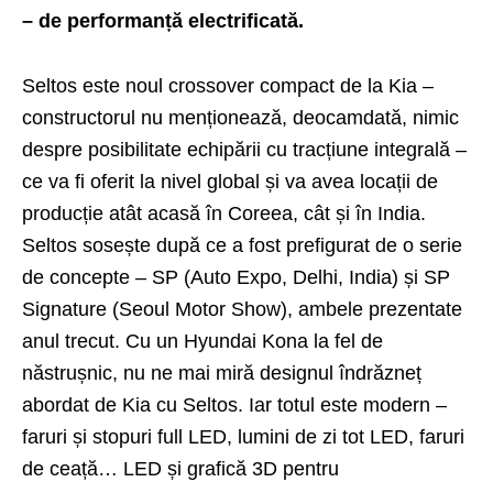
– de performanță electrificată.
Seltos este noul crossover compact de la Kia –
constructorul nu menționează, deocamdată, nimic
despre posibilitate echipării cu tracțiune integrală –
ce va fi oferit la nivel global și va avea locații de
producție atât acasă în Coreea, cât și în India.
Seltos sosește după ce a fost prefigurat de o serie
de concepte –
SP
(Auto Expo, Delhi, India) și
SP
Signature
(Seoul Motor Show), ambele prezentate
anul trecut. Cu un Hyundai Kona la fel de
năstrușnic, nu ne mai miră designul îndrăzneț
abordat de Kia cu Seltos. Iar totul este modern –
faruri și stopuri full LED, lumini de zi tot LED, faruri
de ceață… LED și grafică 3D pentru