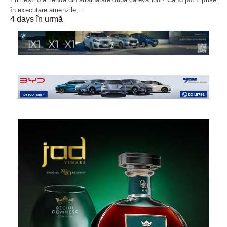
în executare amenzile,…
4 days în urmă