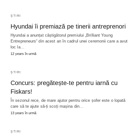
ȘTIRI
Hyundai îi premiază pe tinerii antreprenori
Hyundai a anunțat câștigătorul premiului „Brilliant Young
Entrepreneurs“ din acest an în cadrul unei ceremonii care a avut
loc la…
12 years în urmă
ȘTIRI
Concurs: pregătește-te pentru iarnă cu
Fiskars!
În sezonul rece, de mare ajutor pentru orice șofer este o lopată
care să te ajute să-ți scoți mașina din…
13 years în urmă
ȘTIRI