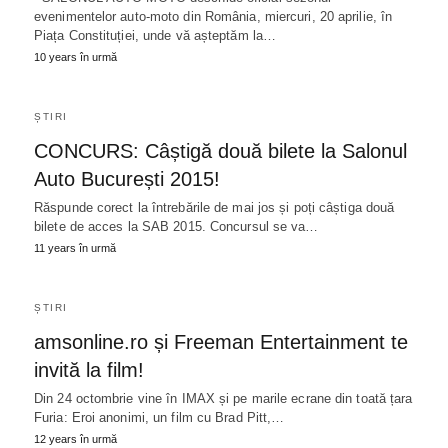
evenimentelor auto-moto din România, miercuri, 20 aprilie, în
Piața Constituției, unde vă așteptăm la…
10 years în urmă
ȘTIRI
CONCURS: Câștigă două bilete la Salonul
Auto București 2015!
Răspunde corect la întrebările de mai jos și poți câștiga două
bilete de acces la SAB 2015. Concursul se va…
11 years în urmă
ȘTIRI
amsonline.ro și Freeman Entertainment te
invită la film!
Din 24 octombrie vine în IMAX și pe marile ecrane din toată țara
Furia: Eroi anonimi, un film cu Brad Pitt,…
12 years în urmă