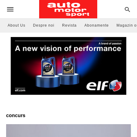
About Us
Despre noi
Revista
Abonamente
Magazin o
concurs