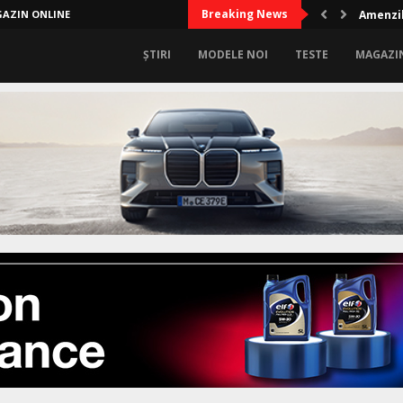
Breaking News
AZIN ONLINE
Amenzil
ȘTIRI
MODELE NOI
TESTE
MAGAZI