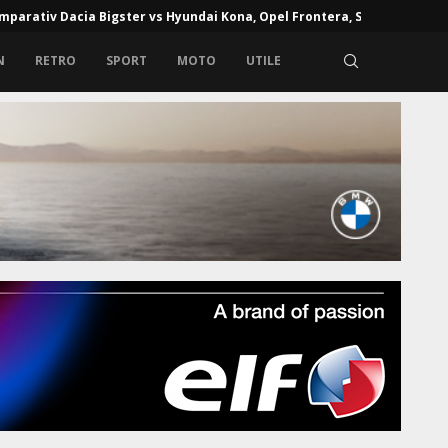
e de alcoolemie în Europa: unde alcoolul la volan poate...
N
RETRO
SPORT
MOTO
UTILE