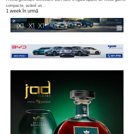
compacte, având un…
1 week în urmă