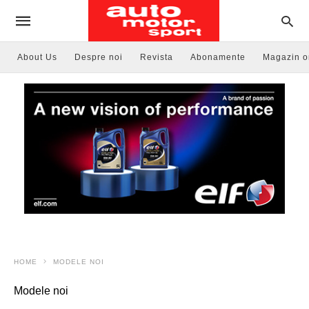
About Us
Despre noi
Revista
Abonamente
Magazin o
HOME
MODELE NOI
Modele noi