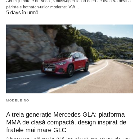
Acum jumătate de secol, Volkswagen lansa ceea ce avea să devină
părintele hothatch-urilor moderne: VW…
5 days în urmă
MODELE NOI
A treia generație Mercedes GLA: platforma
MMA de clasă compactă, design inspirat de
fratele mai mare GLC
A treia generație Mercedes GLA face o figură aparte de restul gamei