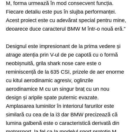
M, forma urmează în mod consecvent funcția.
Fiecare detaliu este pus în slujba performanței.
Acest proiect este cu adevărat special pentru mine,
deoarece duce caracterul BMW M într-o nouă eră.”
Designul este impresionant de la prima vedere și
atrage atenția prin V-ul de pe capotă cu o formă
neobișnuită, grila shark nose care este o
reminiscență de la 635 CSI, prizele de aer enorme
cu kitul aerodinamic agresiv, oglinzile
aerodinamice M cu un singur braț cu un nou
design și aripile spate puternic evazate.
Amplasarea luminilor în interiorul farurilor este
similară cu cea de la i3 dar BMW precizează că
lumina galbenă este o caracteristică derivată din
motorsport, la fel ca la modelul sport prototip M