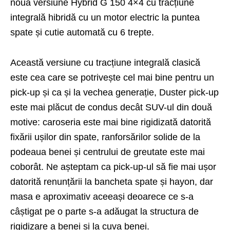
noua versiune Hybrid G 150 4×4 cu tracțiune
integrală hibridă cu un motor electric la puntea
spate și cutie automată cu 6 trepte.
Această versiune cu tracțiune integrală clasică
este cea care se potrivește cel mai bine pentru un
pick-up și ca și la vechea generație, Duster pick-up
este mai plăcut de condus decât SUV-ul din două
motive: caroseria este mai bine rigidizată datorită
fixării ușilor din spate, ranforsărilor solide de la
podeaua benei și centrului de greutate este mai
coborât. Ne așteptam ca pick-up-ul să fie mai ușor
datorită renunțării la bancheta spate și hayon, dar
masa e aproximativ aceeași deoarece ce s-a
câștigat pe o parte s-a adăugat la structura de
rigidizare a benei și la cuva benei.