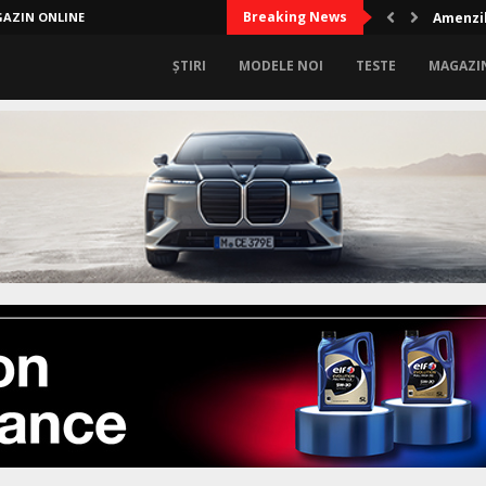
Breaking News
AZIN ONLINE
Amenzil
ȘTIRI
MODELE NOI
TESTE
MAGAZI