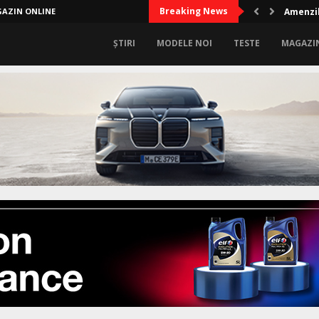
Breaking News
AZIN ONLINE
Amenzil
ȘTIRI
MODELE NOI
TESTE
MAGAZI