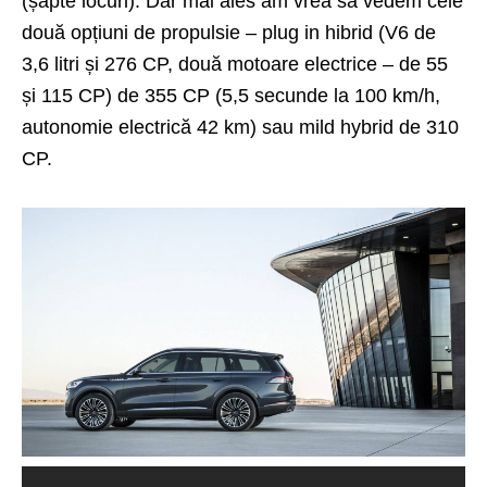
(șapte locuri). Dar mai ales am vrea să vedem cele
două opțiuni de propulsie – plug in hibrid (V6 de
3,6 litri și 276 CP, două motoare electrice – de 55
și 115 CP) de 355 CP (5,5 secunde la 100 km/h,
autonomie electrică 42 km) sau mild hybrid de 310
CP.