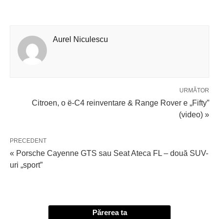
Aurel Niculescu
URMĂTOR
Citroen, o ë-C4 reinventare & Range Rover e „Fifty”
(video) »
PRECEDENT
« Porsche Cayenne GTS sau Seat Ateca FL – două SUV-
uri „sport”
Părerea ta