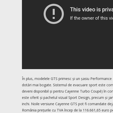
În plus, modelele GTS primesc și un șasiu Performance c
dotări mai bogate. Sistemul de evacuare sport este comp
deveni disponibil și pentru Cayenne Turbo Coupé) în co
este oferit și pachetul vizual Sport Design, precum și ja
inchi. Noile versiune Cayenne GTS pot fi comandate deja,
România prețurile cu TVA încep de la 116.661,65 euro 