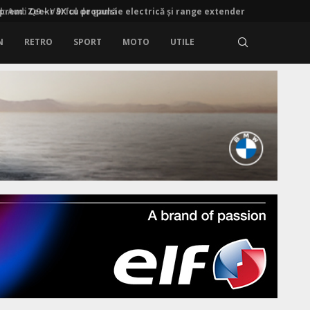
rem: Zeekr 9X cu propulsie electrică și range extender
N
RETRO
SPORT
MOTO
UTILE