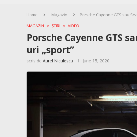
Home
Magazin
Porsche Cayenne GTS sau Seat 
MAGAZIN
ȘTIRI
VIDEO
Porsche Cayenne GTS sau
uri „sport”
scris de
Aurel Niculescu
June 15, 2020