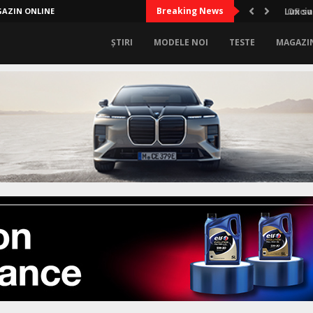
Breaking News
AZIN ONLINE
Lux sup
ȘTIRI
MODELE NOI
TESTE
MAGAZI