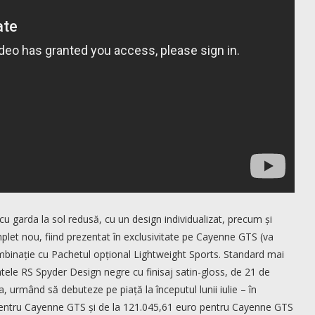
u garda la sol redusă, cu un design individualizat, precum și
let nou, fiind prezentat în exclusivitate pe Cayenne GTS (va
mbinație cu Pachetul opțional Lightweight Sports. Standard mai
ntele RS Spyder Design negre cu finisaj satin-gloss, de 21 de
 urmând să debuteze pe piață la începutul lunii iulie – în
pentru Cayenne GTS și de la 121.045,61 euro pentru Cayenne GTS