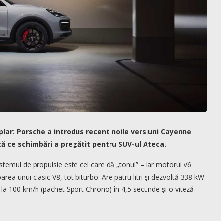
plar: Porsche a introdus recent noile versiuni Cayenne
ată ce schimbări a pregătit pentru SUV-ul Ateca.
temul de propulsie este cel care dă „tonul” – iar motorul V6
rea unui clasic V8, tot biturbo. Are patru litri și dezvoltă 338 kW
 la 100 km/h (pachet Sport Chrono) în 4,5 secunde și o viteză