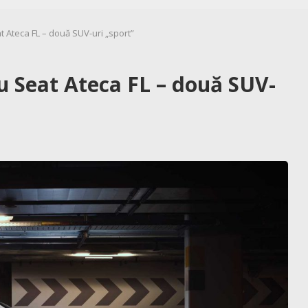
Ateca FL – două SUV-uri „sport”
 Seat Ateca FL – două SUV-