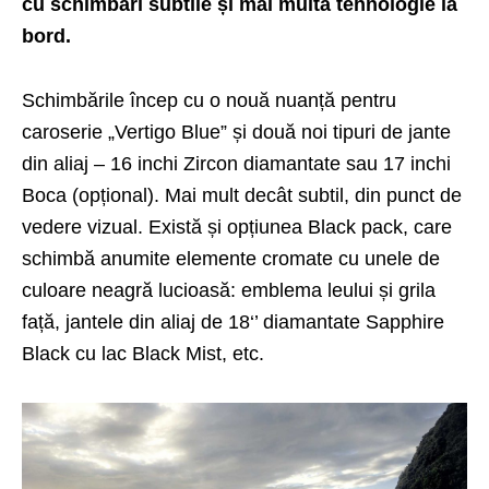
cu schimbări subtile și mai multă tehnologie la
bord.
Schimbările încep cu o nouă nuanță pentru
caroserie „Vertigo Blue” și două noi tipuri de jante
din aliaj – 16 inchi Zircon diamantate sau 17 inchi
Boca (opțional). Mai mult decât subtil, din punct de
vedere vizual. Există și opțiunea Black pack, care
schimbă anumite elemente cromate cu unele de
culoare neagră lucioasă: emblema leului și grila
față, jantele din aliaj de 18‘’ diamantate Sapphire
Black cu lac Black Mist, etc.