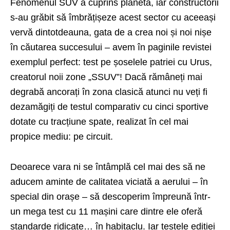
Fenomenul SUV a cuprins planeta, iar constructorii
s-au grăbit să îmbrățișeze acest sector cu aceeași
vervă dintotdeauna, gata de a crea noi și noi nișe
în căutarea succesului – avem în paginile revistei
exemplul perfect: test pe șoselele patriei cu Urus,
creatorul noii zone „SSUV”! Dacă rămâneți mai
degrabă ancorați în zona clasică atunci nu veți fi
dezamăgiți de testul comparativ cu cinci sportive
dotate cu tracțiune spate, realizat în cel mai
propice mediu: pe circuit.
Deoarece vara ni se întâmplă cel mai des să ne
aducem aminte de calitatea viciată a aerului – în
special din orașe – să descoperim împreună într-
un mega test cu 11 mașini care dintre ele oferă
standarde ridicate… în habitaclu. Iar testele ediției