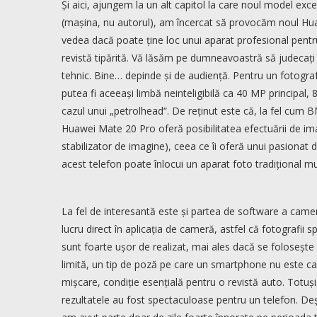
Și aici, ajungem la un alt capitol la care noul model exc
(mașina, nu autorul), am încercat să provocăm noul Hua
vedea dacă poate ține loc unui aparat profesional pentru 
revistă tipărită. Vă lăsăm pe dumneavoastră să judecați r
tehnic. Bine… depinde și de audiență. Pentru un fotog
putea fi aceeași limbă neinteligibilă ca 40 MP principal
cazul unui „petrolhead“. De reținut este că, la fel cum 
Huawei Mate 20 Pro oferă posibilitatea efectuării de ima
stabilizator de imagine), ceea ce îi oferă unui pasionat d
acest telefon poate înlocui un aparat foto tradițional mu
La fel de interesantă este și partea de software a came
lucru direct în aplicația de cameră, astfel că fotografii
sunt foarte ușor de realizat, mai ales dacă se folosește
limită, un tip de poză pe care un smartphone nu este cap
mișcare, condiție esențială pentru o revistă auto. Totuși
rezultatele au fost spectaculoase pentru un telefon. Deși 