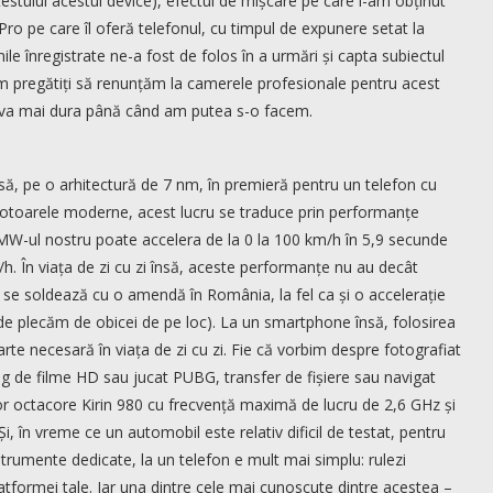
estului acestui device), efectul de mișcare pe care l-am obținut
ro pe care îl oferă telefonul, cu timpul de expunere setat la
le înregistrate ne-a fost de folos în a urmări și capta subiectul
m pregătiți să renunțăm la camerele profesionale pentru acest
ult va mai dura până când am putea s-o facem.
ă, pe o arhitectură de 7 nm, în premieră pentru un telefon cu
otoarele moderne, acest lucru se traduce prin performanțe
W-ul nostru poate accelera de la 0 la 100 km/h în 5,9 secunde
h. În viața de zi cu zi însă, aceste performanțe nu au decât
h se soldează cu o amendă în România, la fel ca și o accelerație
de plecăm de obicei de pe loc). La un smartphone însă, folosirea
rte necesară în viața de zi cu zi. Fie că vorbim despre fotografiat
ing de filme HD sau jucat PUBG, transfer de fișiere sau navigat
sor octacore Kirin 980 cu frecvență maximă de lucru de 2,6 GHz și
i, în vreme ce un automobil este relativ dificil de testat, pentru
strumente dedicate, la un telefon e mult mai simplu: rulezi
tformei tale. Iar una dintre cele mai cunoscute dintre acestea –