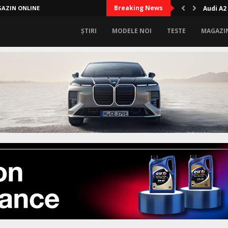
Breaking News
AZIN ONLINE
Audi A2
ȘTIRI
MODELE NOI
TESTE
MAGAZI