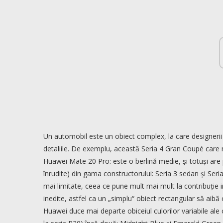
Un automobil este un obiect complex, la care designerii 
detaliile. De exemplu, această Seria 4 Gran Coupé care n
Huawei Mate 20 Pro: este o berlină medie, și totuși are p
înrudite) din gama constructorului: Seria 3 sedan și Seri
mai limitate, ceea ce pune mult mai mult la contribuție ima
inedite, astfel ca un „simplu“ obiect rectangular să aibă
Huawei duce mai departe obiceiul culorilor variabile ale