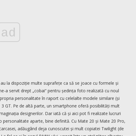
ad
au la dispoziție multe suprafețe ca să se joace cu formele și
e-a servit drept „cobai“ pentru ședința foto realizată cu noul
ropria personalitate în raport cu celelalte modele similare (și
a 3 GT. Pe de altă parte, un smartphone oferă posibilități mult
ginația designerilor. Dar iată că și aici pot fi realizate lucruri
 o personalitate aparte, bine definită. Cu Mate 20 și Mate 20 Pro,
 carcasei, adăugând deja cunoscutei și mult copiatei Twilight (de