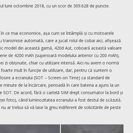
pul lunii octombrie 2018, cu un scor de 309.628 de puncte.
 în ce mai economice, așa cum se întâmplă și cu motoarele
 transmisie automată, care a jucat rolul de cobai aici, afișează
ic model din această gamă, 420d Aut, coboară această valoare
aterie de 4200 mAh (superioară modelului anterior cu 200 mAh),
i zi obișnuite, chiar cu utilizare intensă. Aici nu avem o normă
oarte mult în funcție de utilizare, dar, pentru că suntem o
olosire a ecranului (SOT – Screen-on Time) ca standard de
e minute de la încărcare, perioadă în care bateria a ajuns la un
ute SOT. De acord, fără o cartelă SIM drept consumator la bord și
inței foto), când luminozitatea ecranului a fost destul de scăzută.
u ar trebui să vă lase la greu indiferent de solicitările de peste