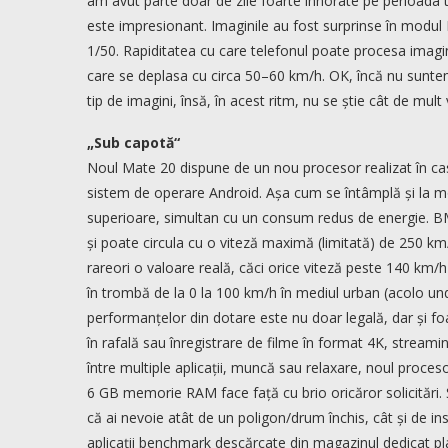
am avut parte doar de zile foarte înnorate pe perioada t
este impresionant. Imaginile au fost surprinse în modul P
1/50. Rapiditatea cu care telefonul poate procesa imagini
care se deplasa cu circa 50–60 km/h. OK, încă nu sunte
tip de imagini, însă, în acest ritm, nu se știe cât de m
„Sub capotă“
Noul Mate 20 dispune de un nou procesor realizat în cas
sistem de operare Android. Așa cum se întâmplă și la m
superioare, simultan cu un consum redus de energie. BM
și poate circula cu o viteză maximă (limitată) de 250 km/
rareori o valoare reală, căci orice viteză peste 140 km/
în trombă de la 0 la 100 km/h în mediul urban (acolo un
performanțelor din dotare este nu doar legală, dar și foa
în rafală sau înregistrare de filme în format 4K, stream
între multiple aplicații, muncă sau relaxare, noul proce
6 GB memorie RAM face față cu brio oricăror solicitări. Ș
că ai nevoie atât de un poligon/drum închis, cât și de in
aplicații benchmark descărcate din magazinul dedicat pla