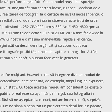
elează: performanțele foto. Cu un model reușit la dispoziție
wei cu imagini cât mai spectaculoase, cu scopul declarat de a
realizarea de fotografii la o calitate de nivelul necesar pentru o
ezultatul, noi doar vom intra în câteva caracteristici de ordin
raf profesionist, 252 CP/4000 rpm și 350 Nm/1450–4800 rpm ar
, 8 MP 80 mm teleobiectiv cu OIS și 20 MP cu 16 mm f/2.2 wide în
BMW-ul nostru e o mașină manevrabilă, rapidă și eficientă,
gini atât cu deschidere largă, cât și cu zoom optic (cu
e fotografie posibilități ample de captare a imaginilor. Astfel,
lt mai bine decât o puteau face vechile generații.
rei. De mulți ani, Huawei a ales să integreze diverse moduri de
 spectaculoase, care necesită, de exemplu, timpi lungi de expunere,
 și un stativ. Cu toate acestea, mereu am considerat că există o
abil s-o realizeze cu ușurință: panningul, sau fotografia în
, fără să ne așteptam la minuni, noi am încercat-o. Și, surpriză,
lumina slabă a penalizat un pic claritatea detaliilor (din păcate,