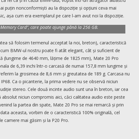
La fel ca și în cazul BMW-ului, vopsit într-un atrăgător albastru
ai puțin nonconformiști au la dispoziție și opțiuni ceva mai
ic, așa cum era exemplarul pe care l-am avut noi la dispoziție.
 de extindere, dar nu cu ajutorul unui card obișnuit Micro SD,
 Memory Card“, care poate ajunge până la 256 GB.
tea să folosim termenul acceptat la noi, breton), caracteristică
cum BMW-ul nostru poate fi atât elegant, cât și suficient de
actă (lungime de 4640 mm, lățime de 1825 mm), Mate 20 Pro
ala de 6,39 inchi într-o carcasă de numai 157,8 mm lungime și
eferim la grosimea de 8,6 mm și greutatea de 189 g. Carcasa nu
af IP68. Ca o picanterie, la prima vedere nu se observă niciun
udiție stereo. Cele două incinte audio sunt una în breton, iar cea
 absolut niciun compromis aici, căci calitatea audio este peste
enind la partea din spate, Mate 20 Pro se mai remarcă și prin
data aceasta, vorbim de o caracteristică 100% originală, cel
 de camere mai găsim și la P20 Pro.