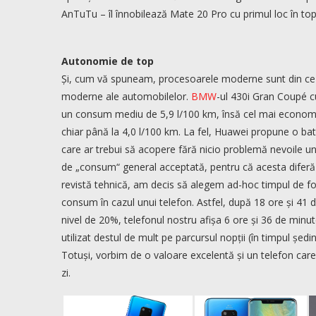
AnTuTu – îl înnobilează Mate 20 Pro cu primul loc în to
Autonomie de top
Și, cum vă spuneam, procesoarele moderne sunt din ce
moderne ale automobilelor.
BMW
-ul 430i Gran Coupé cu
un consum mediu de 5,9 l/100 km, însă cel mai econom
chiar până la 4,0 l/100 km. La fel, Huawei propune o b
care ar trebui să acopere fără nicio problemă nevoile une
de „consum“ general acceptată, pentru că acesta diferă f
revistă tehnică, am decis să alegem ad-hoc timpul de f
consum în cazul unui telefon. Astfel, după 18 ore și 41 d
nivel de 20%, telefonul nostru afișa 6 ore și 36 de min
utilizat destul de mult pe parcursul nopții (în timpul șed
Totuși, vorbim de o valoare excelentă și un telefon care n
zi.