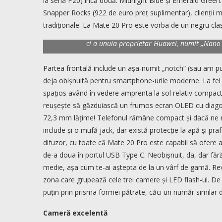
la seria P20) încă două: Midnight Blue și Emerald Green. 
Snapper Rocks (922 de euro preț suplimentar), clienții m
tradiționale. La Mate 20 Pro este vorba de un negru clas
Memoria internă este de 128 GB. Există și posibilitatea
ci a unuia proprietar Huawei, numit „Nano
Partea frontală include un așa-numit „notch“ (sau am pu
deja obișnuită pentru smartphone-urile moderne. La fel 
spațios având în vedere amprenta la sol relativ comp
reușește să găzduiască un frumos ecran OLED cu diagon
72,3 mm lățime! Telefonul rămâne compact și dacă ne r
include și o mufă jack, dar există protecție la apă și pr
difuzor, cu toate că Mate 20 Pro este capabil să ofere a
de-a doua în portul USB Type C. Neobișnuit, da, dar fără
medie, așa cum te-ai aștepta de la un vârf de gamă. Rev
zona care grupează cele trei camere și LED flash-ul. De 
puțin prin prisma formei pătrate, căci un număr similar
Cameră excelentă