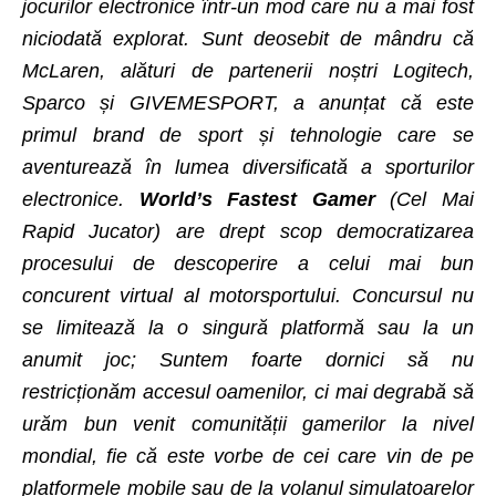
jocurilor electronice într-un mod care nu a mai fost
niciodată explorat. Sunt deosebit de mândru că
McLaren, alături de partenerii noștri Logitech,
Sparco și GIVEMESPORT, a anunțat că este
primul brand de sport și tehnologie care se
aventurează în lumea diversificat
ă
a sporturilor
electronice.
World’s Fastest Gamer
(Cel Mai
Rapid Jucator) are drept scop democratizarea
procesului de
descoperire a celui mai bun
concurent virtual al motorsportului. Concursul nu
se limitează la o singură platformă sau la un
anumit joc; Suntem foarte dornici să nu
restricționăm accesul oamenilor, ci mai degrabă să
urăm bun venit comunității gamerilor la nivel
mondial, fie că este vorbe de cei care vin de pe
platformele mobile sau de la volanul simulatoarelor