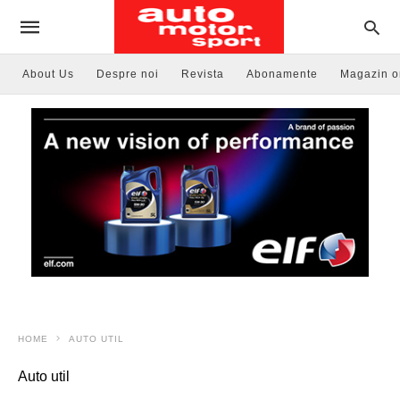
About Us
Despre noi
Revista
Abonamente
Magazin o
HOME
AUTO UTIL
Auto util