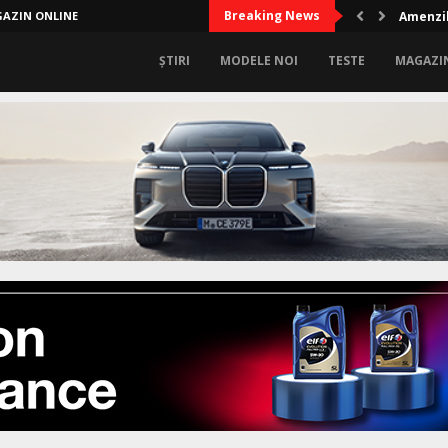
Breaking News
AZIN ONLINE
Amenzil
ȘTIRI
MODELE NOI
TESTE
MAGAZI