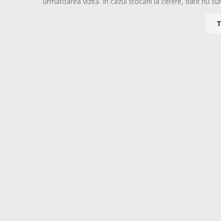
următoarea vizită. În cazul stocării la cerere, date nu sun