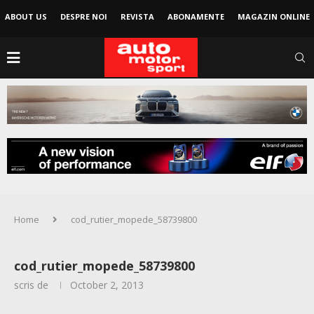
ABOUT US
DESPRE NOI
REVISTA
ABONAMENTE
MAGAZIN ONLINE
Home
cod_rutier_mopede_58739800
cod_rutier_mopede_58739800
scris de
October 2, 2013