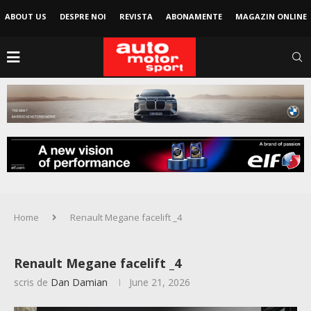
ABOUT US
DESPRE NOI
REVISTA
ABONAMENTE
MAGAZIN ONLINE
Home
Renault Megane facelift _4
Renault Megane facelift _4
scris de
Dan Damian
June 21, 2026