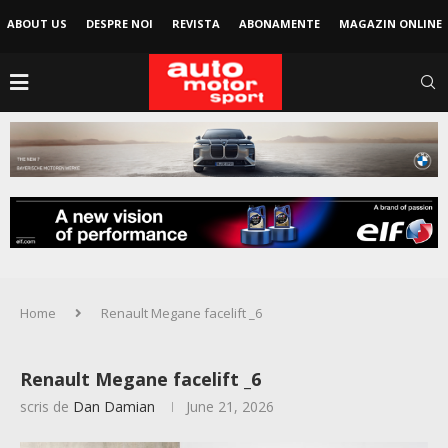
ABOUT US
DESPRE NOI
REVISTA
ABONAMENTE
MAGAZIN ONLINE
Home
Renault Megane facelift _6
Renault Megane facelift _6
scris de
Dan Damian
June 21, 2026