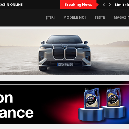
Breaking News
AZIN ONLINE
Limitel
ȘTIRI
MODELE NOI
TESTE
MAGAZI