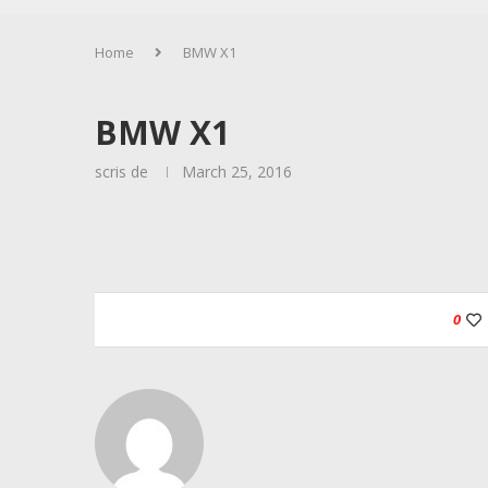
Home
BMW X1
BMW X1
scris de
March 25, 2016
0