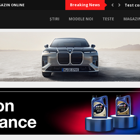
Breaking News
AZIN ONLINE
Test co
ȘTIRI
MODELE NOI
TESTE
MAGAZI