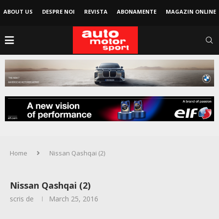
ABOUT US
DESPRE NOI
REVISTA
ABONAMENTE
MAGAZIN ONLINE
Home
Nissan Qashqai (2)
Nissan Qashqai (2)
scris de
March 25, 2016