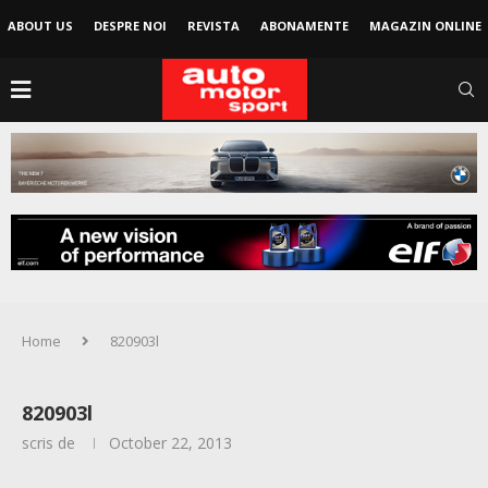
ABOUT US
DESPRE NOI
REVISTA
ABONAMENTE
MAGAZIN ONLINE
Home
820903l
820903l
scris de
October 22, 2013