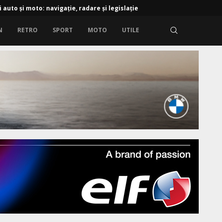
i auto și moto: navigație, radare și legislație
N
RETRO
SPORT
MOTO
UTILE