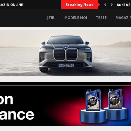
Breaking News
AZIN ONLINE
Audi A2
ȘTIRI
MODELE NOI
TESTE
MAGAZI