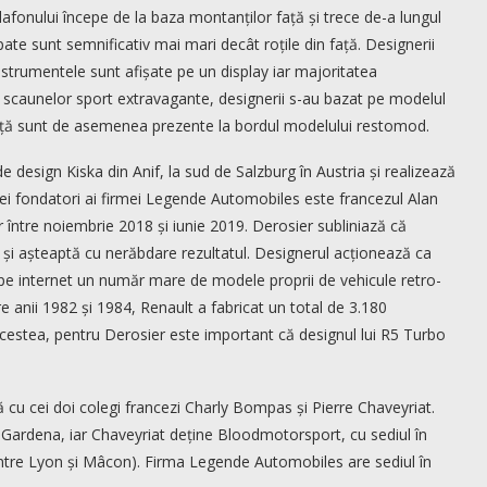
lafonului începe de la baza montanților față și trece de-a lungul
spate sunt semnificativ mai mari decât roțile din față. Designerii
instrumentele sunt afișate pe un display iar majoritatea
 scaunelor sport extravagante, designerii s-au bazat pe modelul
guranță sunt de asemenea prezente la bordul modelului restomod.
e design Kiska din Anif, la sud de Salzburg în Austria și realizează
rei fondatori ai firmei Legende Automobiles este francezul Alan
r între noiembrie 2018 și iunie 2019. Derosier subliniază că
e și așteaptă cu nerăbdare rezultatul. Designerul acționează ca
cat pe internet un număr mare de modele proprii de vehicule retro-
tre anii 1982 și 1984, Renault a fabricat un total de 3.180
estea, pentru Derosier este important că designul lui R5 Turbo
u cei doi colegi francezi Charly Bompas și Pierre Chaveyriat.
ardena, iar Chaveyriat deține Bloodmotorsport, cu sediul în
ntre Lyon și Mâcon). Firma Legende Automobiles are sediul în