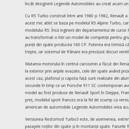
încât designerii Legende Automobiles au creat acum un 
Cu R5 Turbo construit între anii 1980 și 1982, Renault 
acest mic atlet se baza pe modelul R5 Alpine Turbo, ca
modelului R5. Însă inginerii din departamentul de curse 
au transformat-o într-un model de competiții pentru grup
punții din spate producea 160 CP. Puterea era trimisă că
trepte, iar sistemul de frânare era prevăzut discuri ventil
Mutarea motorului în centrul caroseriei a făcut din Ren
la exterior prin aripile evazate, cele din spate având pri
acest caz, plafonul și capota față sunt realizate din alu
secunde în timp ce un Porsche 911 SC contemporan ave
model au fost produse de Renault Sport în Dieppe, Fran
preț, modelul sport francez era la fel de scump ca ver
american de automobile Legende Automobiles vrea acum
Versiunea Restomod Turbo3 este, de asemenea, extrem de
pasajele roților din spate și în montanții spate. Faruril