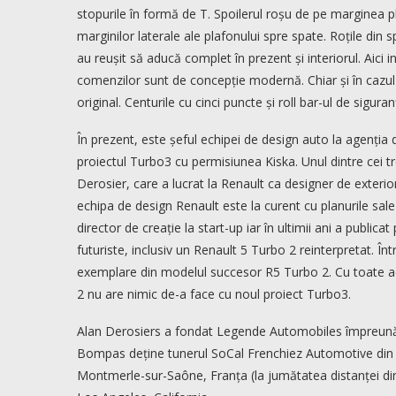
stopurile în formă de T. Spoilerul roșu de pe marginea p
marginilor laterale ale plafonului spre spate. Roțile din 
au reușit să aducă complet în prezent și interiorul. Aici 
comenzilor sunt de concepție modernă. Chiar și în cazul
original. Centurile cu cinci puncte și roll bar-ul de si
În prezent, este șeful echipei de design auto la agenția d
proiectul Turbo3 cu permisiunea Kiska. Unul dintre cei t
Derosier, care a lucrat la Renault ca designer de exterio
echipa de design Renault este la curent cu planurile sal
director de creație la start-up iar în ultimii ani a publi
futuriste, inclusiv un Renault 5 Turbo 2 reinterpretat. În
exemplare din modelul succesor R5 Turbo 2. Cu toate ac
2 nu are nimic de-a face cu noul proiect Turbo3.
Alan Derosiers a fondat Legende Automobiles împreună c
Bompas deține tunerul SoCal Frenchiez Automotive din G
Montmerle-sur-Saône, Franța (la jumătatea distanței di