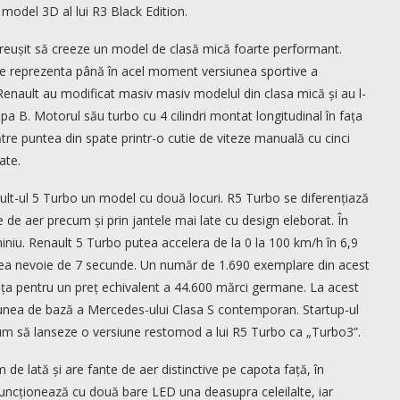
model 3D al lui R3 Black Edition.
a reușit să creeze un model de clasă mică foarte performant.
re reprezenta până în acel moment versiunea sportive a
Renault au modificat masiv masiv modelul din clasa mică și au l-
a B. Motorul său turbo cu 4 cilindri montat longitudinal în fața
tre puntea din spate printr-o cutie de viteze manuală cu cinci
ate.
ault-ul 5 Turbo un model cu două locuri. R5 Turbo se diferențiază
ze de aer precum și prin jantele mai late cu design eleborat. În
miniu. Renault 5 Turbo putea accelera de la 0 la 100 km/h în 6,9
a nevoie de 7 secunde. Un număr de 1.690 exemplare din acest
ța pentru un preț echivalent a 44.600 mărci germane. La acest
siunea de bază a Mercedes-ului Clasa S contemporan. Startup-ul
 să lanseze o versiune restomod a lui R5 Turbo ca „Turbo3”.
 lată și are fante de aer distinctive pe capota față, în
e funcționează cu două bare LED una deasupra celeilalte, iar