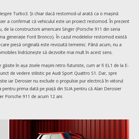
 despre Turbo3. Și chiar dacă restomod-ul arată ca o mașină
ier a confirmat că vehiculul este un proiect restomod. În prezent
de la constructorii americani Singer (Porsche 911 din seria
rima generație Ford Bronco). În cazul modelelor restomod există
ecare piesă originală este revizuită temeinic. Până acum, nu a
mobiles îndrăznește să dezvolte mai mult în acest sens.
găsite în așa zisele mașini retro-futuriste, cum ar fi EL1 de la E-
nct de vedere stilistic pe Audi Sport Quattro S1. Dar, spre
 iar Derosier nu exclude o propulsie pur electrică în viitorul
 pentru prima dată pe piață din SUA pentru că Alan Derosier
nger Porsche 911 de acum 12 ani.