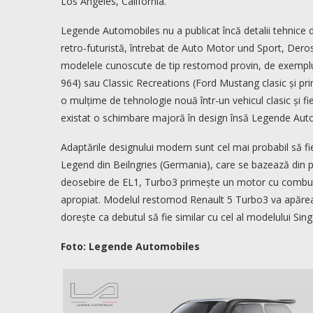
Los Angeles, California.
Legende Automobiles nu a publicat încă detalii tehnice
retro-futuristă, întrebat de Auto Motor und Sport, Deros
modelele cunoscute de tip restomod provin, de exemplu, 
964) sau Classic Recreations (Ford Mustang clasic și p
o mulțime de tehnologie nouă într-un vehicul clasic și fi
existat o schimbare majoră în design însă Legende Auto
Adaptările designului modern sunt cel mai probabil să fie 
Legend din Beilngries (Germania), care se bazează din pu
deosebire de EL1, Turbo3 primește un motor cu combustie
apropiat. Modelul restomod Renault 5 Turbo3 va apărea
dorește ca debutul să fie similar cu cel al modelului Si
Foto: Legende Automobiles