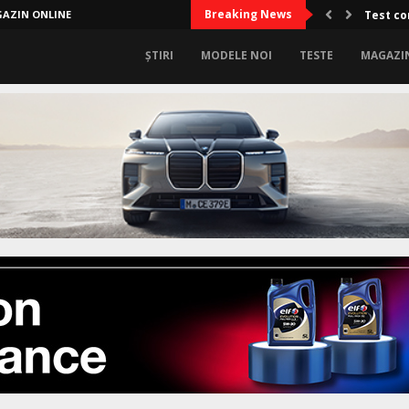
Breaking News
AZIN ONLINE
Test co
ȘTIRI
MODELE NOI
TESTE
MAGAZI