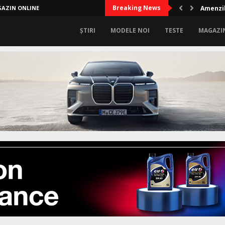
Breaking News
AZIN ONLINE
Amenzil
ȘTIRI
MODELE NOI
TESTE
MAGAZI