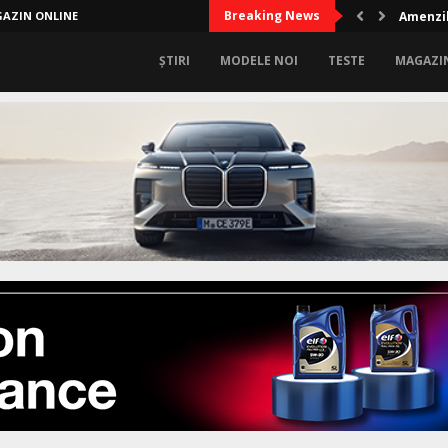
Breaking News
AZIN ONLINE
Amenzil
ȘTIRI
MODELE NOI
TESTE
MAGAZI