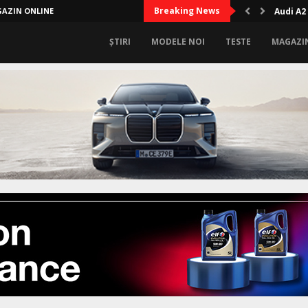
Breaking News
AZIN ONLINE
Audi A2
ȘTIRI
MODELE NOI
TESTE
MAGAZI