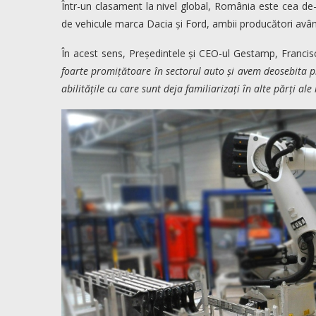
Într-un clasament la nivel global, România este cea d
de vehicule marca Dacia și Ford, ambii producători avân
În acest sens, Președintele și CEO-ul Gestamp, Francisco
foarte promițătoare în sectorul auto și avem deosebita plă
abilitățile cu care sunt deja familiarizați în alte părți ale