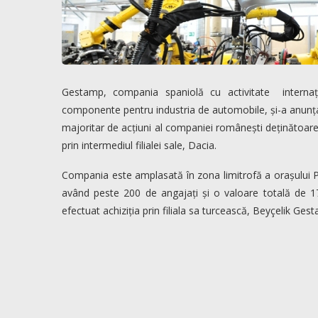
Gestamp, compania spaniolă cu activitate internațio
componente pentru industria de automobile, și-a anunțat
majoritar de acțiuni al companiei românești deținătoare a
prin intermediul filialei sale, Dacia.
Compania este amplasată în zona limitrofă a orașului Pit
având peste 200 de angajați și o valoare totală de 1
efectuat achiziția prin filiala sa turcească, Beyçelik Ges