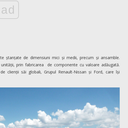
ad
e ștanțate de dimensiuni mici și medii, precum și ansamble.
 unității, prin fabricarea de componente cu valoare adăugată.
e clienții săi globali, Grupul Renault-Nissan și Ford, care își