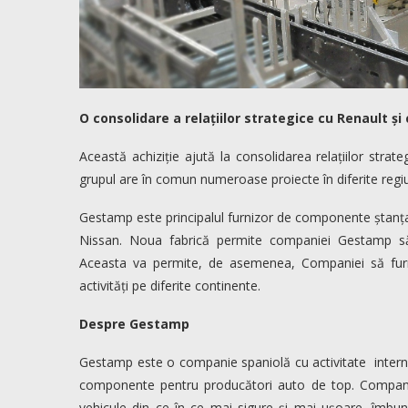
O consolidare a relațiilor strategice cu Renault și
Această achiziție ajută la consolidarea relațiilor strat
grupul are în comun numeroase proiecte în diferite regiu
Gestamp este principalul furnizor de componente ștanțate
Nissan. Noua fabrică permite companiei Gestamp să-ș
Aceasta va permite, de asemenea, Companiei să furn
activități pe diferite continente.
Despre Gestamp
Gestamp este o companie spaniolă cu activitate internaț
componente pentru producători auto de top. Compani
vehicule din ce în ce mai sigure și mai ușoare, îmbu