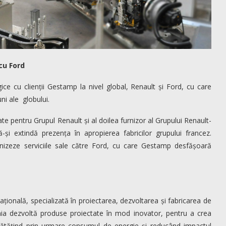
 cu Ford
egice cu clienții Gestamp la nivel global, Renault și Ford, cu care
ni ale globului.
 pentru Grupul Renault și al doilea furnizor al Grupului Renault-
i extindă prezența în apropierea fabricilor grupului francez.
izeze serviciile sale către Ford, cu care Gestamp desfășoară
ională, specializată în proiectarea, dezvoltarea și fabricarea de
a dezvoltă produse proiectate în mod inovator, pentru a crea
nătățind prin urmare consumul de energie și reducând impactul