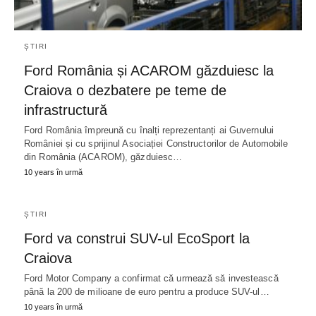
ȘTIRI
Ford România și ACAROM găzduiesc la
Craiova o dezbatere pe teme de
infrastructură
Ford România împreună cu înalți reprezentanți ai Guvernului
României și cu sprijinul Asociației Constructorilor de Automobile
din România (ACAROM), găzduiesc…
10 years în urmă
ȘTIRI
Ford va construi SUV-ul EcoSport la
Craiova
Ford Motor Company a confirmat că urmează să investească
până la 200 de milioane de euro pentru a produce SUV-ul…
10 years în urmă