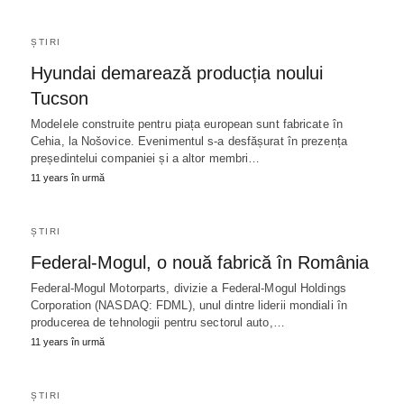
ȘTIRI
Hyundai demarează producția noului
Tucson
Modelele construite pentru piața european sunt fabricate în
Cehia, la Nošovice. Evenimentul s-a desfășurat în prezența
președintelui companiei și a altor membri…
11 years în urmă
ȘTIRI
Federal-Mogul, o nouă fabrică în România
Federal-Mogul Motorparts, divizie a Federal-Mogul Holdings
Corporation (NASDAQ: FDML), unul dintre liderii mondiali în
producerea de tehnologii pentru sectorul auto,…
11 years în urmă
ȘTIRI