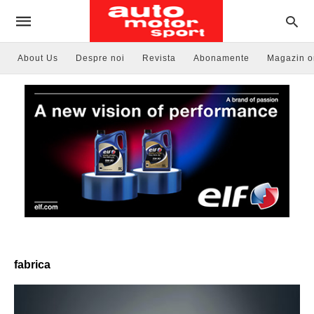
About Us
Despre noi
Revista
Abonamente
Magazin o
fabrica